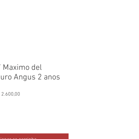
OTÍCIAS
CONTATO
7 Maximo del
ouro Angus 2 anos
o
Preço
12.600,00
al
promocional