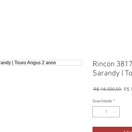
LEILÃO 30 ANOS
GALERIA
EQUIPE
N
Rincon 381
Sarandy | T
Preç
 R$ 18.000,00 
R$ 
norm
Quantidade
*