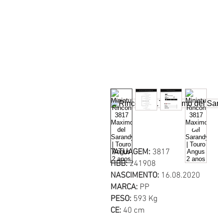
HOME
A RINCON
TATUAGEM:
3817
HBB:
241908
NASCIMENTO:
16.08.2020
MARCA:
PP
PESO:
593 Kg
CE:
40 cm