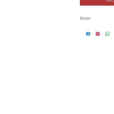
Adic
Aviso:
Pagamento via PIX ou 
desconto para pagamen
de crédito (via link d
breve, entraremos em 
Frete Grátis sob cons
do Rio Grande do Sul.
CONTATO
(51) 9 9933 3920
ignacio@rincondelsarandy.com.br
DATA ESTIMADA PARA ENTREGA DOS ANIMAIS: 20/50 D