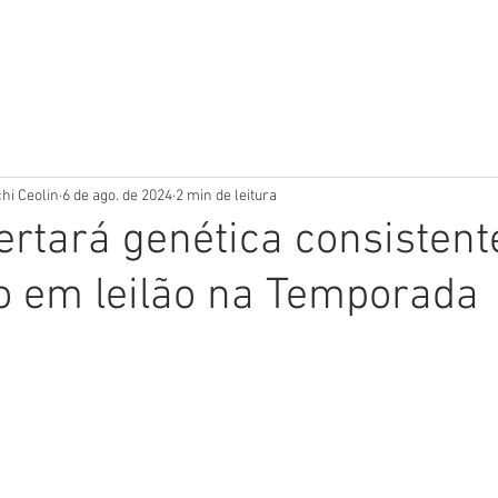
LEILÃO 30 ANOS
GALERIA
EQUIPE
N
hi Ceolin
6 de ago. de 2024
2 min de leitura
ertará genética consistent
o em leilão na Temporada