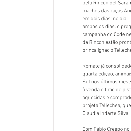
pela Rincon del Saran
machos das raças Angus
em dois dias: no dia 
ambos os dias, o preg
campanha do Code nes
da Rincon estão pron
brinca Ignacio Tellec
Remate já consolidado
quarta edição, animai
Sul nos últimos mese
à venda o time de pis
aquecidas e comprado
projeta Tellechea, qu
Claudia Indarte Silva.
Com Fábio Crespo no m