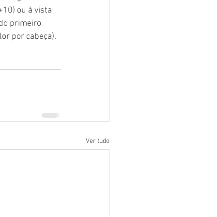
0) ou à vista 
do primeiro 
lor por cabeça).
Ver tudo