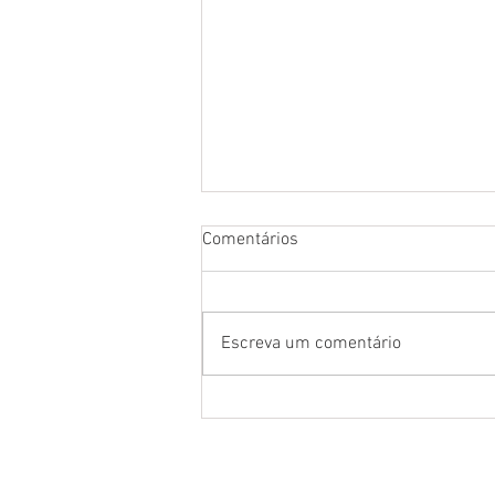
Comentários
Escreva um comentário
Rincon Caruso vence Nacional
de Buçal Angus e vai à venda
LOJA