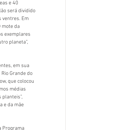
eas e 40 
ão será dividido 
s ventres. Em 
O mote da 
os exemplares 
ro planeta”, 
entes, em sua 
o Rio Grande do 
ow, que colocou 
ramos médias 
planteis”, 
ea e da mãe 
 a Programa 