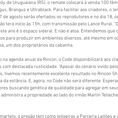
dy, de Uruguaiana (RS), o remate colocará à venda 100 fêm
, Brangus e Ultrablack. Para facilitar aos criadores, o leil
17 de agosto serão ofertados os reprodutores e no dia 18, o
ão terá início às 15h, com transmissão pelo Lance Rural. “
te ano é o espaço sideral. E não é atoa. Entendemos que 
tos para produzir em ambientes diversos, até mesmo em out
hea, um dos proprietários da cabanha.
 na agenda anual da Rincon, o Code disponibilizará aos cli
s com destacada rusticidade. “Apesar do cenário vivido pel
s, tivemos recentemente excelente resultado no Rincon Sh
ta da estância. E, agora, no Code não será diferente. Espe
res buscando genética de qualidade para agregar em seus 
e administra a propriedade ao lado do irmão Martin Tellech
artelo, o pregão tem como leiloeiras a Parceria Leilões e